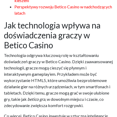
kieszeni
Perspektywy rozwoju Betico Casino w nadchodzących
latach
Jak technologia wpływa na
doświadczenia graczy w
Betico Casino
Technologia odgrywa kluczową rolę w kształtowaniu
doświadczeń graczy w Betico Casino. Dzięki zaawansowanej
technologii, gracze mogą cieszyć się płynnym i
interaktywnym gameplay’em. Przykładem może być
wykorzystanie HTML5, które umożliwia bezproblemowe
działanie gier na różnych urządzeniach, w tym smartfonach i
tabletach. Dzięki temu, gracze mogą grać w swoje ulubione
gry, takie jak
betico gra
, w dowolnym miejscu i czasie, co
zdecydowanie zwiększa komfort rozgrywki.
Co więcej, Betico Casino inwestuje w sztuczną inteligencję,