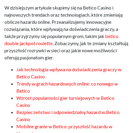
W dzisiejszym artykule skupimy się na Betico Casino i
najnowszych trendach oraz technologiach, które zmieniają
oblicze hazardu online. Przeanalizujemy innowacyjne
rozwiązania, które wpływają na doświadczenia graczy, a
także przyjrzymy się popularnym grom, takim jak
betico
double jackpot roulette
. Zobaczymy, jak te zmiany kształtują
przyszłość rozrywki w sieci oraz jakie nowe możliwości
oferują pasjonatom gier.
Jak technologia wpływa na doświadczenia graczy w
Betico Casino
Trendy w grach hazardowych online: co nowego w
Betico
Wzrost popularności gier turniejowych w Betico
Casino
Bezpieczeństwo i odpowiedzialny hazard w Betico
Casino
Mobilne granie w Betico: przyszłość hazardu w