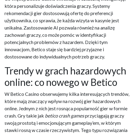
która personalizuje doświadczenia graczy. Systemy
rekomendacji gier dostosowują ofertę do preferencji
użytkownika, co sprawia, że każda wizyta w kasynie jest
unikalna. Zastosowanie AI pozwala również na analizę
zachowań graczy, co może pomóc w identyfikacji
potencjalnych problemów z hazardem. Dzięki tym
innowacjom, Betico staje się bardziej przyjazne i
dostosowane do indywidualnych potrzeb graczy.
Trendy w grach hazardowych
online: co nowego w Betico
W Betico Casino obserwujemy kilka interesujących trendów,
które mają znaczący wpływ na rozwój gier hazardowych
online. Jednym z nich jest rosnąca popularność gier w formie
crash. Gry takie jak
betico crash games
przyciągają graczy
swoją prostotą i emocjonującym gameplay’em, w którym
stawki rosną w czasie rzeczywistym. Tego typu rozwiązania