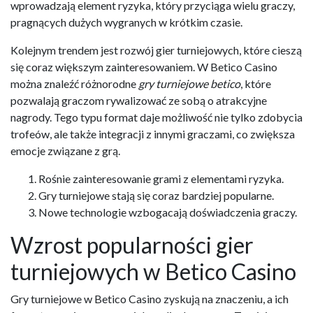
wprowadzają element ryzyka, który przyciąga wielu graczy,
pragnących dużych wygranych w krótkim czasie.
Kolejnym trendem jest rozwój gier turniejowych, które cieszą
się coraz większym zainteresowaniem. W Betico Casino
można znaleźć różnorodne
gry turniejowe betico
, które
pozwalają graczom rywalizować ze sobą o atrakcyjne
nagrody. Tego typu format daje możliwość nie tylko zdobycia
trofeów, ale także integracji z innymi graczami, co zwiększa
emocje związane z grą.
Rośnie zainteresowanie grami z elementami ryzyka.
Gry turniejowe stają się coraz bardziej popularne.
Nowe technologie wzbogacają doświadczenia graczy.
Wzrost popularności gier
turniejowych w Betico Casino
Gry turniejowe w Betico Casino zyskują na znaczeniu, a ich