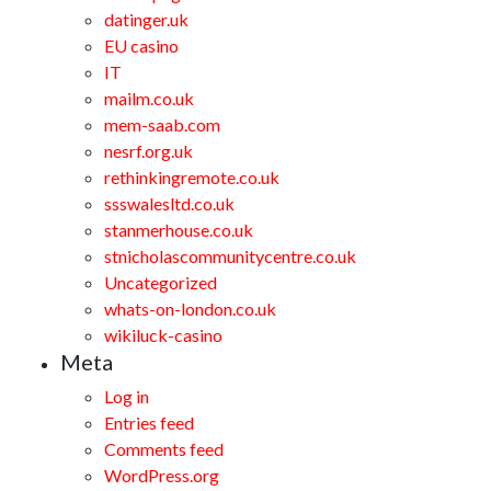
datinger.uk
EU casino
IT
mailm.co.uk
mem-saab.com
nesrf.org.uk
rethinkingremote.co.uk
ssswalesltd.co.uk
stanmerhouse.co.uk
stnicholascommunitycentre.co.uk
Uncategorized
whats-on-london.co.uk
wikiluck-casino
Meta
Log in
Entries feed
Comments feed
WordPress.org