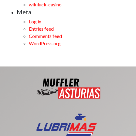
wikiluck-casino
Meta
Log in
Entries feed
Comments feed
WordPress.org