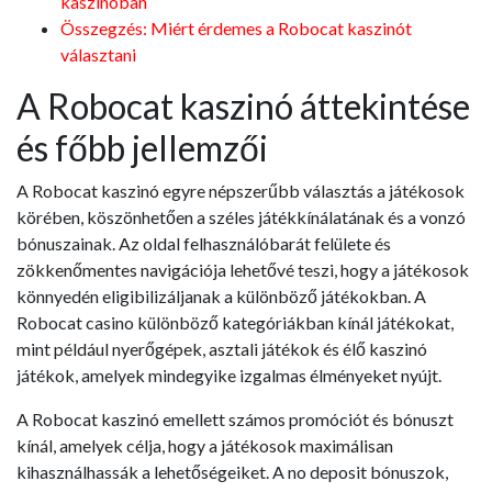
kaszinóban
Összegzés: Miért érdemes a Robocat kaszinót
választani
A Robocat kaszinó áttekintése
és főbb jellemzői
A Robocat kaszinó egyre népszerűbb választás a játékosok
körében, köszönhetően a széles játékkínálatának és a vonzó
bónuszainak. Az oldal felhasználóbarát felülete és
zökkenőmentes navigációja lehetővé teszi, hogy a játékosok
könnyedén eligibilizáljanak a különböző játékokban. A
Robocat casino különböző kategóriákban kínál játékokat,
mint például nyerőgépek, asztali játékok és élő kaszinó
játékok, amelyek mindegyike izgalmas élményeket nyújt.
A Robocat kaszinó emellett számos promóciót és bónuszt
kínál, amelyek célja, hogy a játékosok maximálisan
kihasználhassák a lehetőségeiket. A no deposit bónuszok,