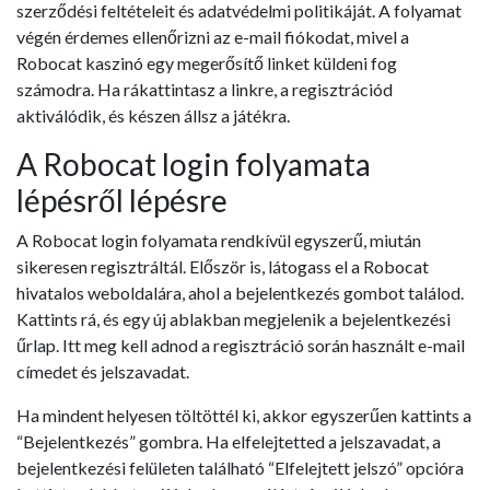
szerződési feltételeit és adatvédelmi politikáját. A folyamat
végén érdemes ellenőrizni az e-mail fiókodat, mivel a
Robocat kaszinó egy megerősítő linket küldeni fog
számodra. Ha rákattintasz a linkre, a regisztrációd
aktiválódik, és készen állsz a játékra.
A Robocat login folyamata
lépésről lépésre
A Robocat login folyamata rendkívül egyszerű, miután
sikeresen regisztráltál. Először is, látogass el a Robocat
hivatalos weboldalára, ahol a bejelentkezés gombot találod.
Kattints rá, és egy új ablakban megjelenik a bejelentkezési
űrlap. Itt meg kell adnod a regisztráció során használt e-mail
címedet és jelszavadat.
Ha mindent helyesen töltöttél ki, akkor egyszerűen kattints a
“Bejelentkezés” gombra. Ha elfelejtetted a jelszavadat, a
bejelentkezési felületen található “Elfelejtett jelszó” opcióra