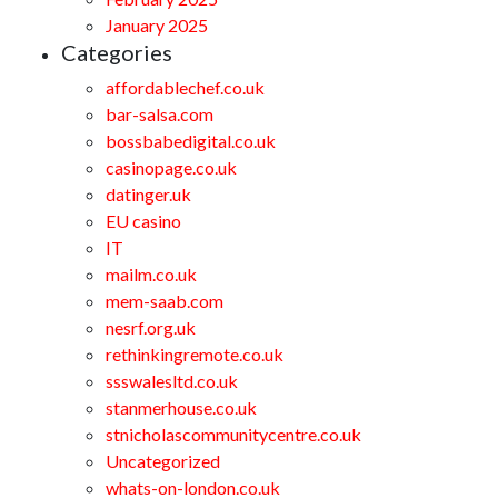
January 2025
Categories
affordablechef.co.uk
bar-salsa.com
bossbabedigital.co.uk
casinopage.co.uk
datinger.uk
EU casino
IT
mailm.co.uk
mem-saab.com
nesrf.org.uk
rethinkingremote.co.uk
ssswalesltd.co.uk
stanmerhouse.co.uk
stnicholascommunitycentre.co.uk
Uncategorized
whats-on-london.co.uk