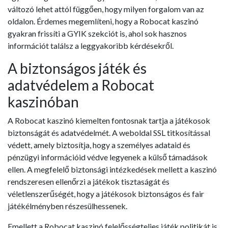
változó lehet attól függően, hogy milyen forgalom van az
oldalon. Érdemes megemlíteni, hogy a Robocat kaszinó
gyakran frissíti a GYIK szekciót is, ahol sok hasznos
információt találsz a leggyakoribb kérdésekről.
A biztonságos játék és
adatvédelem a Robocat
kaszinóban
A Robocat kaszinó kiemelten fontosnak tartja a játékosok
biztonságát és adatvédelmét. A weboldal SSL titkosítással
védett, amely biztosítja, hogy a személyes adataid és
pénzügyi információid védve legyenek a külső támadások
ellen. A megfelelő biztonsági intézkedések mellett a kaszinó
rendszeresen ellenőrzi a játékok tisztaságát és
véletlenszerűségét, hogy a játékosok biztonságos és fair
játékélményben részesülhessenek.
Emellett a Robocat kaszinó felelősségteljes játék politikát is