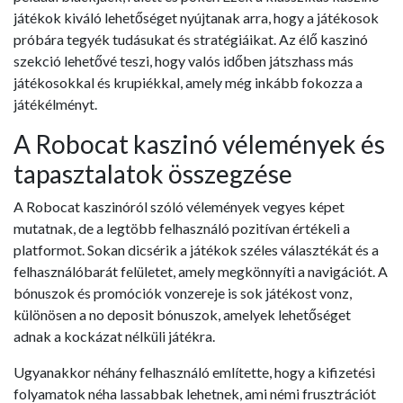
játékok kiváló lehetőséget nyújtanak arra, hogy a játékosok
próbára tegyék tudásukat és stratégiáikat. Az élő kaszinó
szekció lehetővé teszi, hogy valós időben játszhass más
játékosokkal és krupiékkal, amely még inkább fokozza a
játékélményt.
A Robocat kaszinó vélemények és
tapasztalatok összegzése
A Robocat kaszinóról szóló vélemények vegyes képet
mutatnak, de a legtöbb felhasználó pozitívan értékeli a
platformot. Sokan dicsérik a játékok széles választékát és a
felhasználóbarát felületet, amely megkönnyíti a navigációt. A
bónuszok és promóciók vonzereje is sok játékost vonz,
különösen a no deposit bónuszok, amelyek lehetőséget
adnak a kockázat nélküli játékra.
Ugyanakkor néhány felhasználó említette, hogy a kifizetési
folyamatok néha lassabbak lehetnek, ami némi frusztrációt