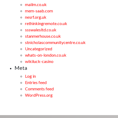
mailm.co.uk
mem-saab.com
nesrf.org.uk
rethinkingremote.co.uk
ssswalesltd.co.uk
stanmerhouse.co.uk
stnicholascommunitycentre.co.uk
Uncategorized
whats-on-london.co.uk
wikiluck-casino
Meta
Log in
Entries feed
Comments feed
WordPress.org