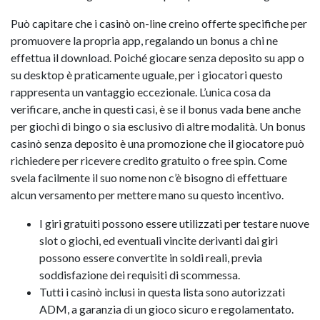
Può capitare che i casinò on-line creino offerte specifiche per
promuovere la propria app, regalando un bonus a chi ne
effettua il download. Poiché giocare senza deposito su app o
su desktop è praticamente uguale, per i giocatori questo
rappresenta un vantaggio eccezionale. L’unica cosa da
verificare, anche in questi casi, è se il bonus vada bene anche
per giochi di bingo o sia esclusivo di altre modalità. Un bonus
casinò senza deposito è una promozione che il giocatore può
richiedere per ricevere credito gratuito o free spin. Come
svela facilmente il suo nome non c’è bisogno di effettuare
alcun versamento per mettere mano su questo incentivo.
I giri gratuiti possono essere utilizzati per testare nuove
slot o giochi, ed eventuali vincite derivanti dai giri
possono essere convertite in soldi reali, previa
soddisfazione dei requisiti di scommessa.
Tutti i casinò inclusi in questa lista sono autorizzati
ADM, a garanzia di un gioco sicuro e regolamentato.