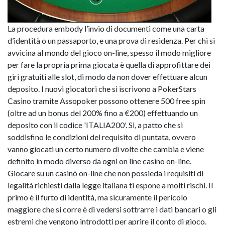
La procedura embody l’invio di documenti come una carta
d’identità o un passaporto, e una prova di residenza. Per chi si
avvicina al mondo del gioco on-line, spesso il modo migliore
per fare la propria prima giocata è quella di approfittare dei
giri gratuiti alle slot, di modo da non dover effettuare alcun
deposito. I nuovi giocatori che si iscrivono a PokerStars
Casino tramite Assopoker possono ottenere 500 free spin
(oltre ad un bonus del 200% fino a €200) effettuando un
deposito con il codice 'ITALIA200'. Si, a patto che si
soddisfino le condizioni del requisito di puntata, ovvero
vanno giocati un certo numero di volte che cambia e viene
definito in modo diverso da ogni on line casino on-line.
Giocare su un casinò on-line che non possieda i requisiti di
legalità richiesti dalla legge italiana ti espone a molti rischi. Il
primo è il furto di identità, ma sicuramente il pericolo
maggiore che si corre è di vedersi sottrarre i dati bancari o gli
estremi che vengono introdotti per aprire il conto di gioco.