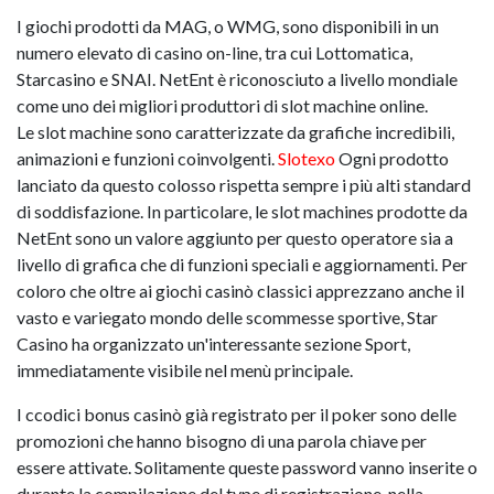
I giochi prodotti da MAG, o WMG, sono disponibili in un
numero elevato di casino on-line, tra cui Lottomatica,
Starcasino e SNAI. NetEnt è riconosciuto a livello mondiale
come uno dei migliori produttori di slot machine online.
Le slot machine sono caratterizzate da grafiche incredibili,
animazioni e funzioni coinvolgenti.
Slotexo
Ogni prodotto
lanciato da questo colosso rispetta sempre i più alti standard
di soddisfazione. In particolare, le slot machines prodotte da
NetEnt sono un valore aggiunto per questo operatore sia a
livello di grafica che di funzioni speciali e aggiornamenti. Per
coloro che oltre ai giochi casinò classici apprezzano anche il
vasto e variegato mondo delle scommesse sportive, Star
Casino ha organizzato un'interessante sezione Sport,
immediatamente visibile nel menù principale.
I ccodici bonus casinò già registrato per il poker sono delle
promozioni che hanno bisogno di una parola chiave per
essere attivate. Solitamente queste password vanno inserite o
durante la compilazione del type di registrazione, nella