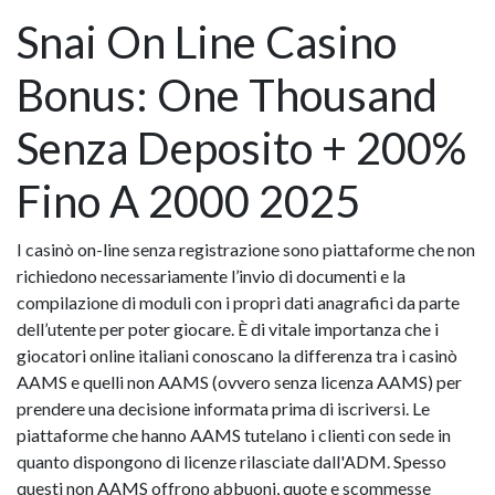
Snai On Line Casino
Bonus: One Thousand
Senza Deposito + 200%
Fino A 2000 2025
I casinò on-line senza registrazione sono piattaforme che non
richiedono necessariamente l’invio di documenti e la
compilazione di moduli con i propri dati anagrafici da parte
dell’utente per poter giocare. È di vitale importanza che i
giocatori online italiani conoscano la differenza tra i casinò
AAMS e quelli non AAMS (ovvero senza licenza AAMS) per
prendere una decisione informata prima di iscriversi. Le
piattaforme che hanno AAMS tutelano i clienti con sede in
quanto dispongono di licenze rilasciate dall'ADM. Spesso
questi non AAMS offrono abbuoni, quote e scommesse