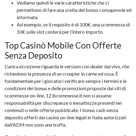
Vediamo quindi le varie caratteristiche che ci
permettono di fare una scelta del bonus consapevole ed
informata.
Ad esempio, se il requisito è di 100€, una scommessa di
10€ sulle slot conterà per l’intero importo.
Top Casinò Mobile Con Offerte
Senza Deposito
L'unica eccezione riguarda le versioni con dealer dal vivo, che
richiedono la presenza di un croupier in carne ed ossa. È
fondamentale per i giocatori verificare sempre i termini e le
condizioni dei bonus e delle promozioni proposte dai siti di
scommesse on-line. 123scommesse.it non si assume
responsabilità per discrepanze o inesattezze presenti nei
contenuti o nelle offerte pubblicate. I bonus cash senza
deposito offerti dai casinò on-line legali in Italia autorizzati
dall’ADM non sono una truffa.